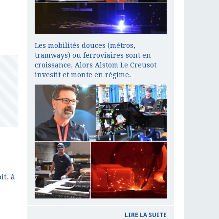
Les mobilités douces (métros,
tramways) ou ferroviaires sont en
croissance. Alors Alstom Le Creusot
investit et monte en régime.
it, à
LIRE LA SUITE