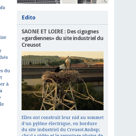
 du
Edito
SAONE ET LOIRE : Des cigognes
ise
«gardiennes» du site industriel du
Creusot
r
chés
es du
t
er à
la
e
le
Elles ont construit leur nid au sommet
d’un pylône électrique, en bordure
du site industriel du Creusot.&nbsp;
<br>La vidéo et le reportage photos de