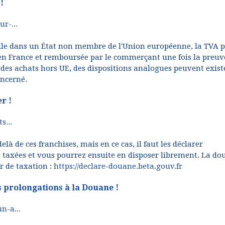
!
r-...
elle dans un État non membre de l'Union européenne, la TVA 
en France et remboursée par le commerçant une fois la preuv
ez des achats hors UE, des dispositions analogues peuvent exist
ncerné.
r !
s...
à de ces franchises, mais en ce cas, il faut les déclarer
s taxées et vous pourrez ensuite en disposer librement. La d
r de taxation :
https://declare-douane.beta.gouv.fr
 prolongations à la Douane !
n-a...