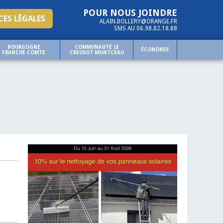
POUR NOUS JOINDRE
ES LÉGALES
ALAIN.BOLLERY@ORANGE.FR
SMS AU 06.98.82.18.88
BOURGOGNE
COMMUNAUTÉ LE
ÉCONOMIE
FRANCHE COMTE
CREUSOT MONTCEAU