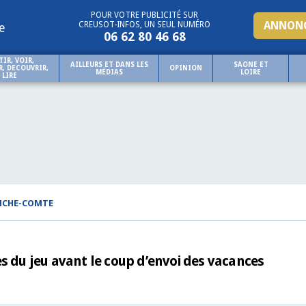
POUR VOTRE PUBLICITÉ SUR
ANNONC
CREUSOT-INFOS, UN SEUL NUMÉRO
e
06 62 80 46 68
TIR, VOIR,
AILLEURS ET DANS LES
SAONE ET
, DECOUVRIR,
OPINION
MÉDIAS
LOIRE
LIRE
NCHE-COMTE
s du jeu avant le coup d’envoi des vacances