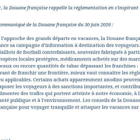
, la Douane française rappelle la réglementation en s'inspirant
ommuniqué de la Douane française du 30 juin 2026 :
 l’approche des grands départs en vacances, la Douane frança
ance sa campagne d’information à destination des voyageurs.
aillots de football contrefaisants, souvenirs fabriqués à parti
’espèces locales protégées, médicaments achetés sur des mar
ocaux ou encore quantités de tabac dépassant les franchises :
vant de franchir une frontière, mieux vaut connaître les règl
eu applicables. Certains achats apparemment anodins peuven
xposer les voyageurs à des sanctions importantes, et contribu
limenter des trafics qui portent atteinte à notre économie, à 
anté publique et à l’environnement. Les conseils de la Douan
rançaise pour voyager tranquille et attaquer les vacances sur 