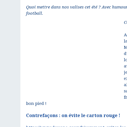
Quoi mettre dans nos valises cet été ? Avec humour
football.
C
A
l
M
d
l
a
j
e
a
s
f
bon pied !
Contrefaçons : on évite le carton rouge !