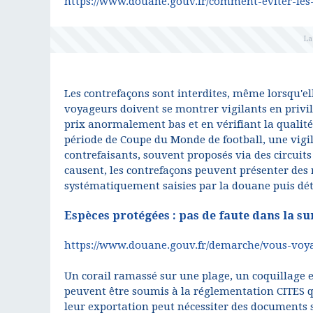
https://www.douane.gouv.fr/comment-eviter-les-
Les contrefaçons sont interdites, même lorsqu'el
voyageurs doivent se montrer vigilants en privilé
prix anormalement bas et en vérifiant la qualité
période de Coupe du Monde de football, une vigila
contrefaisants, souvent proposés via des circuit
causent, les contrefaçons peuvent présenter des 
systématiquement saisies par la douane puis dét
Espèces protégées : pas de faute dans la su
https://www.douane.gouv.fr/demarche/vous-voya
Un corail ramassé sur une plage, un coquillage e
peuvent être soumis à la réglementation CITES q
leur exportation peut nécessiter des documents s