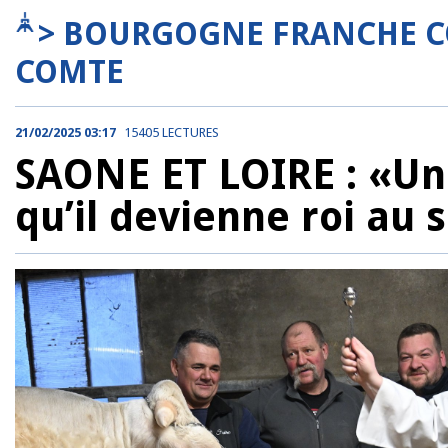
> BOURGOGNE FRANCHE C
COMTE
21/02/2025 03:17
15405 LECTURES
SAONE ET LOIRE : «Un 
qu’il devienne roi au s