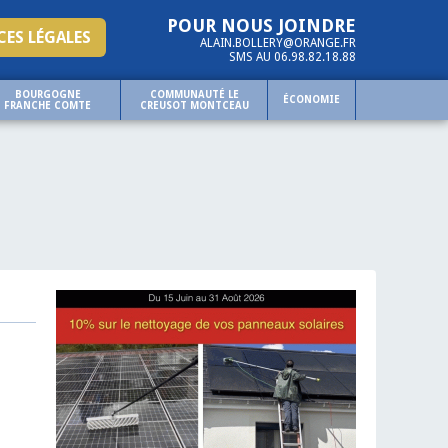
POUR NOUS JOINDRE
ES LÉGALES
ALAIN.BOLLERY@ORANGE.FR
SMS AU 06.98.82.18.88
BOURGOGNE
COMMUNAUTÉ LE
ÉCONOMIE
FRANCHE COMTE
CREUSOT MONTCEAU