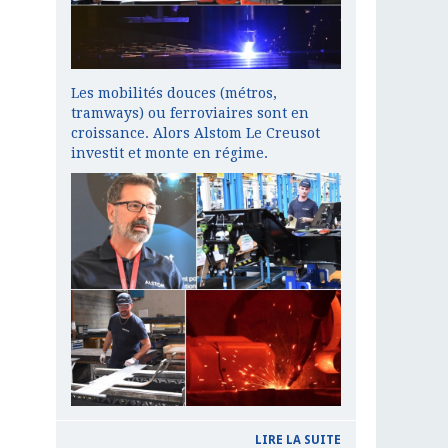
Les mobilités douces (métros,
tramways) ou ferroviaires sont en
croissance. Alors Alstom Le Creusot
investit et monte en régime.
LIRE LA SUITE