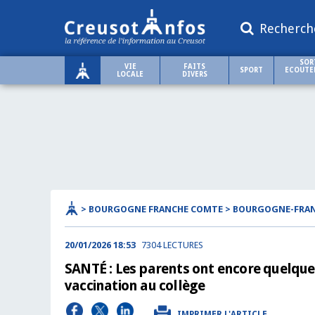
Recherch
SOR
VIE
FAITS
SPORT
ECOUTER
LOCALE
DIVERS
> BOURGOGNE FRANCHE COMTE > BOURGOGNE-FRA
20/01/2026 18:53
7304 LECTURES
SANTÉ : Les parents ont encore quelques
vaccination au collège
IMPRIMER L'ARTICLE