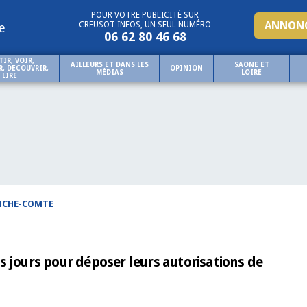
POUR VOTRE PUBLICITÉ SUR
ANNONC
CREUSOT-INFOS, UN SEUL NUMÉRO
e
06 62 80 46 68
TIR, VOIR,
AILLEURS ET DANS LES
SAONE ET
, DECOUVRIR,
OPINION
MÉDIAS
LOIRE
LIRE
NCHE-COMTE
 jours pour déposer leurs autorisations de