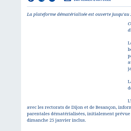
La plateforme dématérialisée est ouverte jusqu’au 
C
d
L
b
p
a
j
L
d
L
avec les rectorats de Dijon et de Besançon, infor
parentales dématérialisées, initialement prévue 
dimanche 25 janvier inclus.