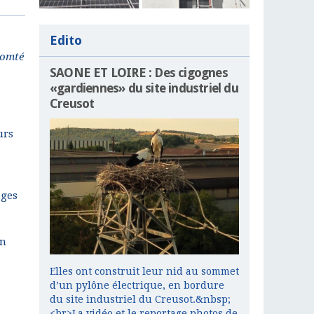
Edito
Comté
SAONE ET LOIRE : Des cigognes
«gardiennes» du site industriel du
Creusot
urs
èges
en
Elles ont construit leur nid au sommet
d’un pylône électrique, en bordure
du site industriel du Creusot.&nbsp;
<br>La vidéo et le reportage photos de