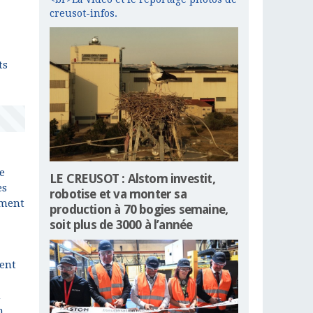
creusot-infos.
ts
e
LE CREUSOT : Alstom investit,
es
robotise et va monter sa
iment
production à 70 bogies semaine,
soit plus de 3000 à l’année
rent
n
n