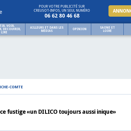
POUR VOTRE PUBLICITÉ SUR
ANNONC
CREUSOT-INFOS, UN SEUL NUMÉRO
e
06 62 80 46 68
TIR, VOIR,
AILLEURS ET DANS LES
SAONE ET
, DECOUVRIR,
OPINION
MÉDIAS
LOIRE
LIRE
NCHE-COMTE
e fustige «un DILICO toujours aussi inique»