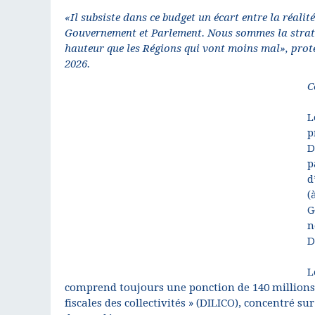
«Il subsiste dans ce budget un écart entre la réali
Gouvernement et Parlement. Nous sommes la strate
hauteur que les Régions qui vont moins mal», prot
2026.
C
L
p
D
p
d
(
G
n
D
L
comprend toujours une ponction de 140 millions d’
fiscales des collectivités » (DILICO), concentré su