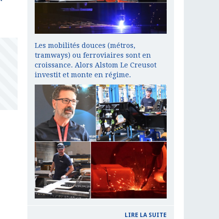
Les mobilités douces (métros,
tramways) ou ferroviaires sont en
croissance. Alors Alstom Le Creusot
investit et monte en régime.
LIRE LA SUITE