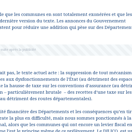
ble que les communes en sont totalement exonérées et que les
a dernière version du texte. Les annonces du Gouvernement
tent pour réduire une addition qui pèse sur des Départemen
ait pas, le texte actuel acte : la suppression de tout mécanism
es aux dysfonctionnements de l’État (au détriment des espac
 de la hausse de taxe sur les conventions d’assurance (au détr
n – particulièrement brutale – des recettes d’une taxe sur les
 (au détriment des routes départementales).
alité financière des Départements et les conséquences qu’en ti
te la plus en difficulté, mais nous sommes ponctionnés à la
l, alors que les communes qui ont encore un levier fiscal e
e l’est le principe même de ce prélèvement. Le DILICO. est u