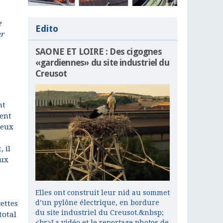
e
Edito
ur
SAONE ET LOIRE : Des cigognes
«gardiennes» du site industriel du
Creusot
nt
ment
 eux
 il
aux
Elles ont construit leur nid au sommet
d’un pylône électrique, en bordure
ettes
du site industriel du Creusot.&nbsp;
total
<br>La vidéo et le reportage photos de