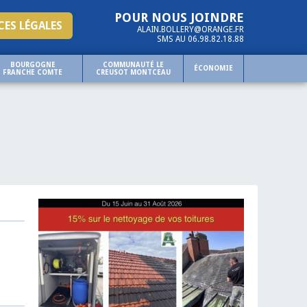
POUR NOUS JOINDRE
ES LÉGALES
ALAIN.BOLLERY@ORANGE.FR
SMS AU 06.98.82.18.88
BOURGOGNE
COMMUNAUTÉ LE
ÉCONOMIE
FRANCHE COMTE
CREUSOT MONTCEAU