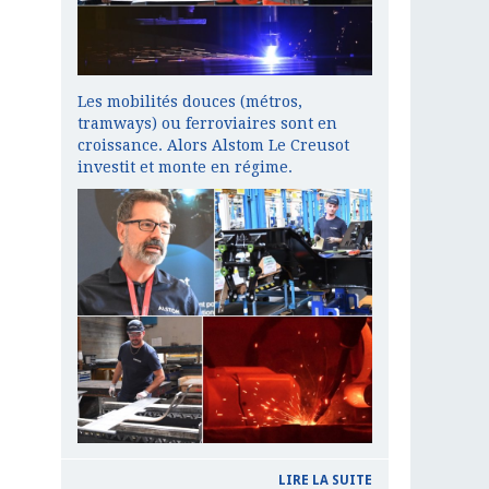
Les mobilités douces (métros,
tramways) ou ferroviaires sont en
croissance. Alors Alstom Le Creusot
investit et monte en régime.
LIRE LA SUITE