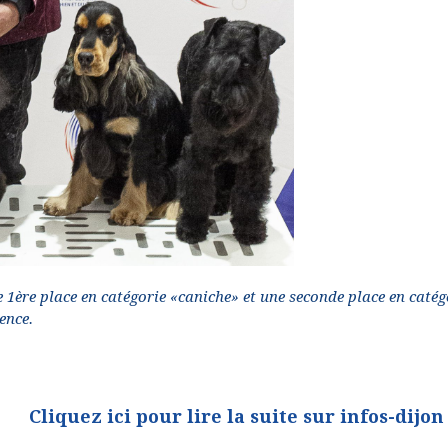
e 1ère place en catégorie «caniche» et une seconde place en catég
ence.
Cliquez ici pour lire la suite sur infos-dijon