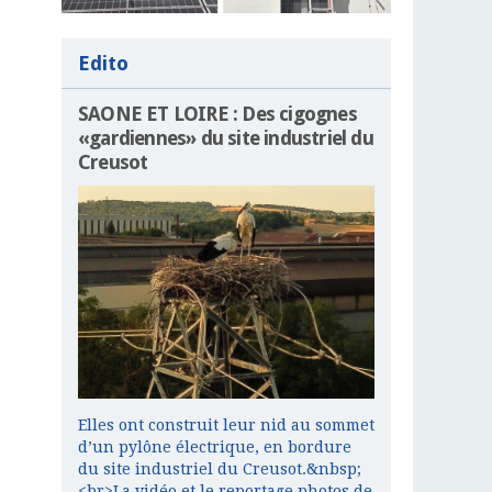
Edito
SAONE ET LOIRE : Des cigognes
«gardiennes» du site industriel du
Creusot
Elles ont construit leur nid au sommet
d’un pylône électrique, en bordure
du site industriel du Creusot.&nbsp;
<br>La vidéo et le reportage photos de