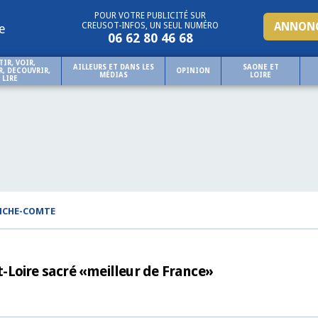
POUR VOTRE PUBLICITÉ SUR
ANNONC
CREUSOT-INFOS, UN SEUL NUMÉRO
e
06 62 80 46 68
TIR, VOIR,
AILLEURS ET DANS LES
SAONE ET
, DECOUVRIR,
OPINION
MÉDIAS
LOIRE
LIRE
NCHE-COMTE
-Loire sacré «meilleur de France»