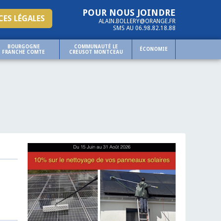
POUR NOUS JOINDRE
ES LÉGALES
ALAIN.BOLLERY@ORANGE.FR
SMS AU 06.98.82.18.88
BOURGOGNE
COMMUNAUTÉ LE
ÉCONOMIE
FRANCHE COMTE
CREUSOT MONTCEAU