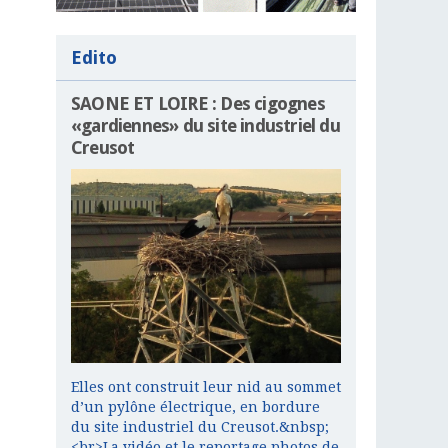
Edito
SAONE ET LOIRE : Des cigognes
«gardiennes» du site industriel du
Creusot
Elles ont construit leur nid au sommet
d’un pylône électrique, en bordure
du site industriel du Creusot.&nbsp;
<br>La vidéo et le reportage photos de