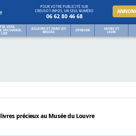
POUR VOTRE PUBLICITÉ SUR
ANNONC
CREUSOT-INFOS, UN SEUL NUMÉRO
e
06 62 80 46 68
TIR, VOIR,
AILLEURS ET DANS LES
SAONE ET
, DECOUVRIR,
OPINION
MÉDIAS
LOIRE
LIRE
livres précieux au Musée du Louvre