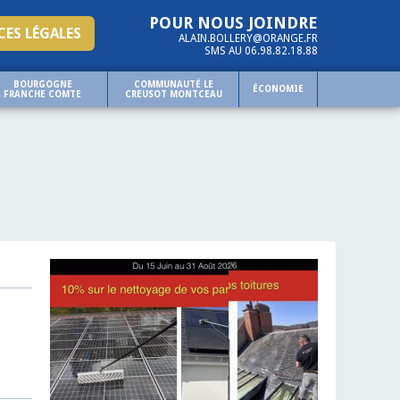
POUR NOUS JOINDRE
ES LÉGALES
ALAIN.BOLLERY@ORANGE.FR
SMS AU 06.98.82.18.88
BOURGOGNE
COMMUNAUTÉ LE
ÉCONOMIE
FRANCHE COMTE
CREUSOT MONTCEAU