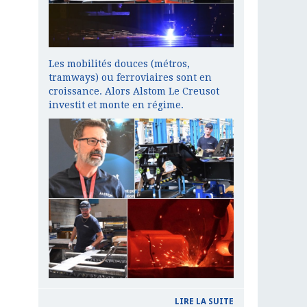
Les mobilités douces (métros,
tramways) ou ferroviaires sont en
croissance. Alors Alstom Le Creusot
investit et monte en régime.
LIRE LA SUITE