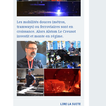
Les mobilités douces (métros,
tramways) ou ferroviaires sont en
croissance. Alors Alstom Le Creusot
investit et monte en régime.
LIRE LA SUITE