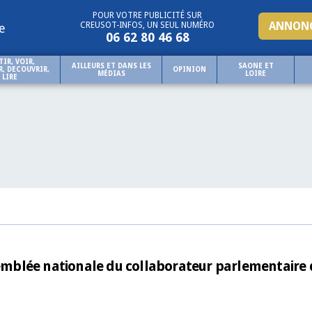
POUR VOTRE PUBLICITÉ SUR
ANNONC
CREUSOT-INFOS, UN SEUL NUMÉRO
e
06 62 80 46 68
TIR, VOIR,
AILLEURS ET DANS LES
SAONE ET
, DECOUVRIR,
OPINION
MÉDIAS
LOIRE
LIRE
ssemblée nationale du collaborateur parlementaire 