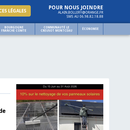
POUR NOUS JOINDRE
ES LÉGALES
ALAIN.BOLLERY@ORANGE.FR
SMS AU 06.98.82.18.88
BOURGOGNE
COMMUNAUTÉ LE
ÉCONOMIE
FRANCHE COMTE
CREUSOT MONTCEAU
de