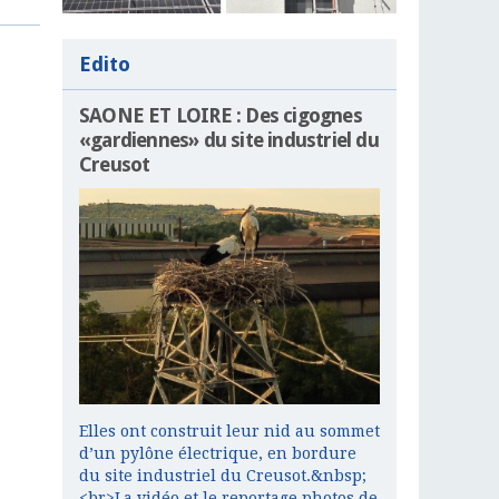
Edito
SAONE ET LOIRE : Des cigognes
«gardiennes» du site industriel du
Creusot
Elles ont construit leur nid au sommet
d’un pylône électrique, en bordure
du site industriel du Creusot.&nbsp;
<br>La vidéo et le reportage photos de