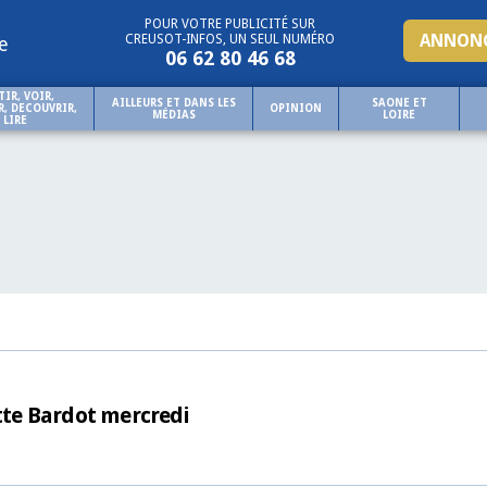
POUR VOTRE PUBLICITÉ SUR
ANNONC
CREUSOT-INFOS, UN SEUL NUMÉRO
e
06 62 80 46 68
TIR, VOIR,
AILLEURS ET DANS LES
SAONE ET
, DECOUVRIR,
OPINION
MÉDIAS
LOIRE
LIRE
itte Bardot mercredi