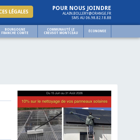
POUR NOUS JOINDRE
ES LÉGALES
ALAIN.BOLLERY@ORANGE.FR
SMS AU 06.98.82.18.88
BOURGOGNE
COMMUNAUTÉ LE
ÉCONOMIE
FRANCHE COMTE
CREUSOT MONTCEAU