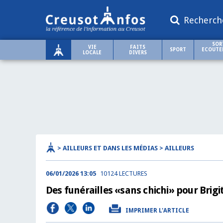
Recherch
SOR
VIE
FAITS
SPORT
ECOUTER
LOCALE
DIVERS
> AILLEURS ET DANS LES MÉDIAS > AILLEURS
06/01/2026 13:05
10124 LECTURES
Des funérailles «sans chichi» pour Brig
IMPRIMER L'ARTICLE