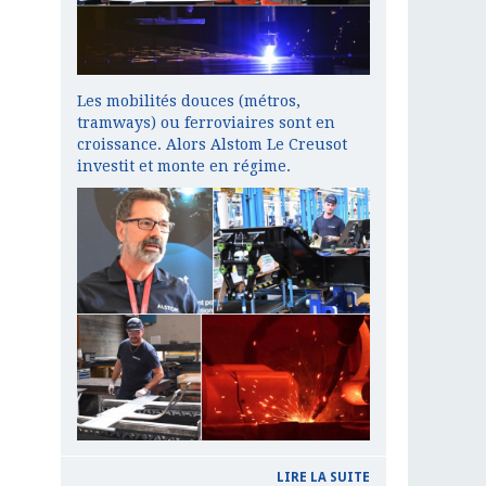
Les mobilités douces (métros,
tramways) ou ferroviaires sont en
croissance. Alors Alstom Le Creusot
investit et monte en régime.
LIRE LA SUITE