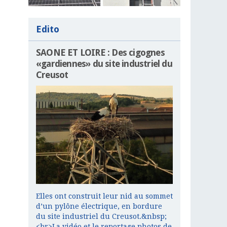
Edito
SAONE ET LOIRE : Des cigognes
«gardiennes» du site industriel du
Creusot
Elles ont construit leur nid au sommet
d’un pylône électrique, en bordure
du site industriel du Creusot.&nbsp;
<br>La vidéo et le reportage photos de