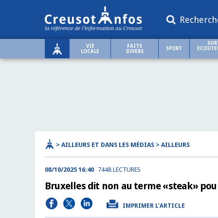
Recherch
SOR
VIE
FAITS
SPORT
ECOUTER
LOCALE
DIVERS
> AILLEURS ET DANS LES MÉDIAS > AILLEURS
08/10/2025 16:40
7448 LECTURES
Bruxelles dit non au terme «steak» pour
IMPRIMER L'ARTICLE