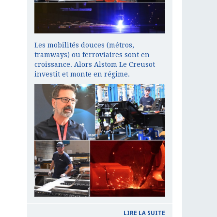
Les mobilités douces (métros,
tramways) ou ferroviaires sont en
croissance. Alors Alstom Le Creusot
investit et monte en régime.
LIRE LA SUITE