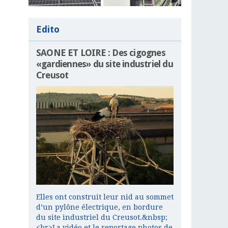
Edito
SAONE ET LOIRE : Des cigognes
«gardiennes» du site industriel du
Creusot
Elles ont construit leur nid au sommet
d’un pylône électrique, en bordure
du site industriel du Creusot.&nbsp;
<br>La vidéo et le reportage photos de