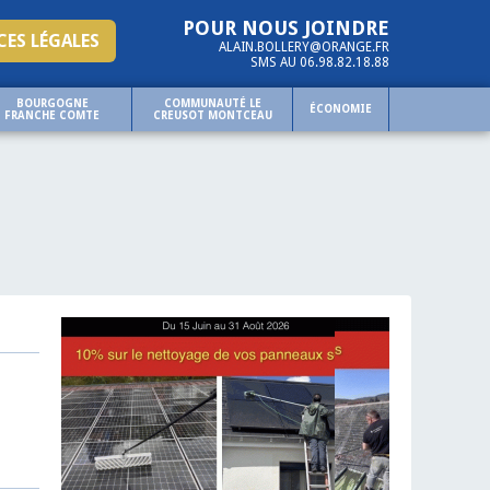
POUR NOUS JOINDRE
ES LÉGALES
ALAIN.BOLLERY@ORANGE.FR
SMS AU 06.98.82.18.88
BOURGOGNE
COMMUNAUTÉ LE
ÉCONOMIE
FRANCHE COMTE
CREUSOT MONTCEAU