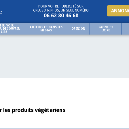
POUR VOTRE PUBLICITÉ SUR
ANNONC
CREUSOT-INFOS, UN SEUL NUMÉRO
e
06 62 80 46 68
TIR, VOIR,
AILLEURS ET DANS LES
SAONE ET
, DECOUVRIR,
OPINION
MÉDIAS
LOIRE
LIRE
 les produits végétariens